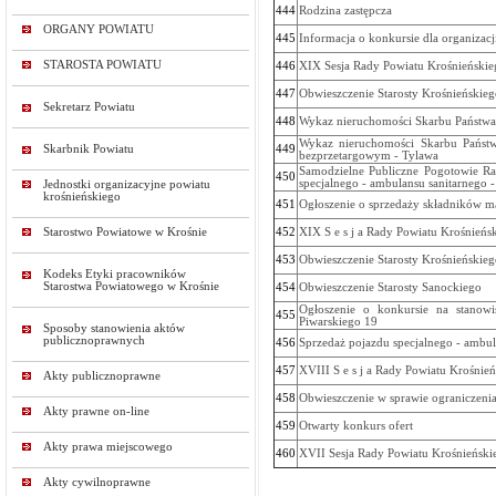
444
Rodzina zastępcza
ORGANY POWIATU
445
Informacja o konkursie dla organizac
STAROSTA POWIATU
446
XIX Sesja Rady Powiatu Krośnieńskie
447
Obwieszczenie Starosty Krośnieńskie
Sekretarz Powiatu
448
Wykaz nieruchomości Skarbu Państwa 
Wykaz nieruchomości Skarbu Państw
Skarbnik Powiatu
449
bezprzetargowym - Tylawa
Samodzielne Publiczne Pogotowie Rat
450
specjalnego - ambulansu sanitarnego
Jednostki organizacyjne powiatu
krośnieńskiego
451
Ogłoszenie o sprzedaży składników 
Starostwo Powiatowe w Krośnie
452
XIX S e s j a Rady Powiatu Krośnieńs
453
Obwieszczenie Starosty Krośnieńskie
Kodeks Etyki pracowników
Starostwa Powiatowego w Krośnie
454
Obwieszczenie Starosty Sanockiego
Ogłoszenie o konkursie na stanowi
455
Piwarskiego 19
Sposoby stanowienia aktów
publicznoprawnych
456
Sprzedaż pojazdu specjalnego - ambul
457
XVIII S e s j a Rady Powiatu Krośnie
Akty publicznoprawne
458
Obwieszczenie w sprawie ograniczenia
Akty prawne on-line
459
Otwarty konkurs ofert
Akty prawa miejscowego
460
XVII Sesja Rady Powiatu Krośnieński
Akty cywilnoprawne