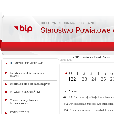
Starostwo Powiatowe 
eBIP :: Centralny Rejestr Zmian
Jesteś tutaj:
MENU PODMIOTOWE
0 ·
1 ·
2 ·
3 ·
4 ·
5 ·
6 
Punkty nieodpłatnej pomocy
prawnej
[22] ·
23 ·
24 ·
25 ·
26
Informacja dla osób niesłyszących
Lp.
Nazwa
POWIAT KROŚNIEŃSKI
441
XX Nadzwyczajna Sesja Rady Powiatu
Miasta i Gminy Powiatu
Krośnieńskiego
442
Obwieszczenie Starosty Krośnieńskie
443
Ogłoszenie o naborze kandydatów na 
KONSULTACJE