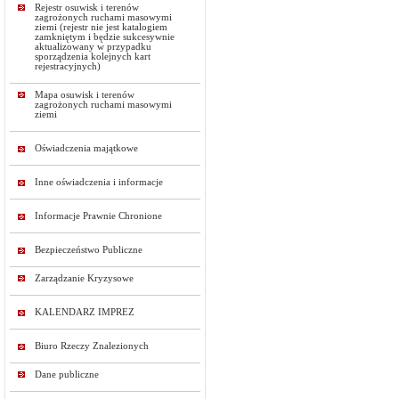
Rejestr osuwisk i terenów
zagrożonych ruchami masowymi
ziemi (rejestr nie jest katalogiem
zamkniętym i będzie sukcesywnie
aktualizowany w przypadku
sporządzenia kolejnych kart
rejestracyjnych)
Mapa osuwisk i terenów
zagrożonych ruchami masowymi
ziemi
Oświadczenia majątkowe
Inne oświadczenia i informacje
Informacje Prawnie Chronione
Bezpieczeństwo Publiczne
Zarządzanie Kryzysowe
KALENDARZ IMPREZ
Biuro Rzeczy Znalezionych
Dane publiczne