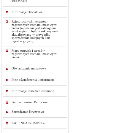
środowisku
Informacje Oświatowe
Rejestr osuwisk i terenów
zagrożonych ruchami masowymi
ziemi (rejestr nie jest katalogiem
zamkniętym i będzie sukcesywnie
aktualizowany w przypadku
sporządzenia kolejnych kart
rejestracyjnych)
Mapa osuwisk i terenów
zagrożonych ruchami masowymi
ziemi
Oświadczenia majątkowe
Inne oświadczenia i informacje
Informacje Prawnie Chronione
Bezpieczeństwo Publiczne
Zarządzanie Kryzysowe
KALENDARZ IMPREZ