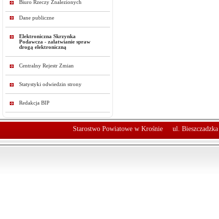
Biuro Rzeczy Znalezionych
Dane publiczne
Elektroniczna Skrzynka
Podawcza - załatwianie spraw
drogą elektroniczną
Centralny Rejestr Zmian
Statystyki odwiedzin strony
Redakcja BIP
Starostwo Powiatowe w Krośnie
ul. Bieszczadzk