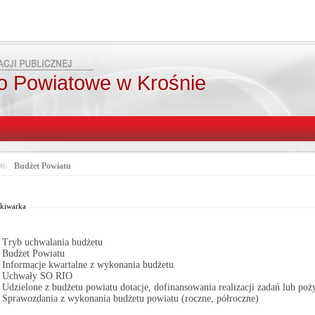
o Powiatowe w Krośnie
aj:
Budżet Powiatu
Od:
Fraza:
Pasuje 
Do:
Treści archiwalne
kiwarka
Tryb uchwalania budżetu
Budżet Powiatu
Informacje kwartalne z wykonania budżetu
Uchwały SO RIO
Udzielone z budżetu powiatu dotacje, dofinansowania realizacji zadań lub poż
Sprawozdania z wykonania budżetu powiatu (roczne, półroczne)