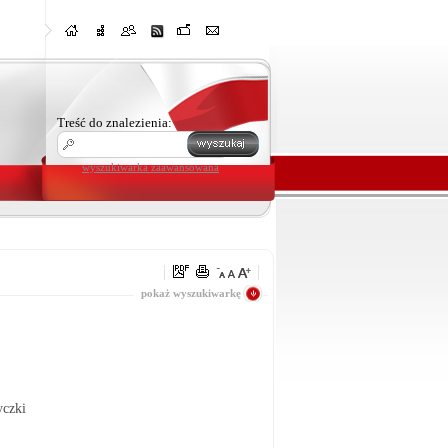
Treść do znalezienia:
wyszukiwarka zaawansowana
wszystko
pokaż wyszukiwarkę
yczki