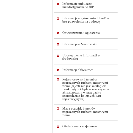
Informacje publiczne
nieudostępniane w BIP
Informacja o zgłoszeniach budów
bez pozwolenia na budowę
Obwieszczenia i ogłoszenia
Informacje o Środowisku
Udostępnienie informacji o
środowisku
Informacje Oświatowe
Rejestr osuwisk i terenów
zagrożonych ruchami masowymi
ziemi (rejestr nie jest katalogiem
zamkniętym i będzie sukcesywnie
aktualizowany w przypadku
sporządzenia kolejnych kart
rejestracyjnych)
Mapa osuwisk i terenów
zagrożonych ruchami masowymi
ziemi
Oświadczenia majątkowe