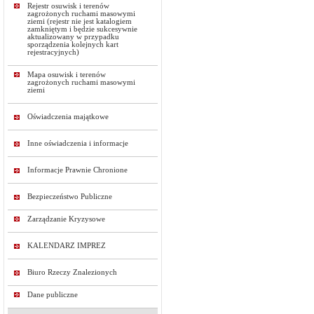
Rejestr osuwisk i terenów
zagrożonych ruchami masowymi
ziemi (rejestr nie jest katalogiem
zamkniętym i będzie sukcesywnie
aktualizowany w przypadku
sporządzenia kolejnych kart
rejestracyjnych)
Mapa osuwisk i terenów
zagrożonych ruchami masowymi
ziemi
Oświadczenia majątkowe
Inne oświadczenia i informacje
Informacje Prawnie Chronione
Bezpieczeństwo Publiczne
Zarządzanie Kryzysowe
KALENDARZ IMPREZ
Biuro Rzeczy Znalezionych
Dane publiczne