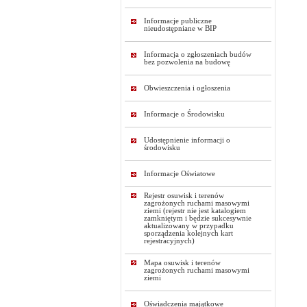
Informacje publiczne
nieudostępniane w BIP
Informacja o zgłoszeniach budów
bez pozwolenia na budowę
Obwieszczenia i ogłoszenia
Informacje o Środowisku
Udostępnienie informacji o
środowisku
Informacje Oświatowe
Rejestr osuwisk i terenów
zagrożonych ruchami masowymi
ziemi (rejestr nie jest katalogiem
zamkniętym i będzie sukcesywnie
aktualizowany w przypadku
sporządzenia kolejnych kart
rejestracyjnych)
Mapa osuwisk i terenów
zagrożonych ruchami masowymi
ziemi
Oświadczenia majątkowe