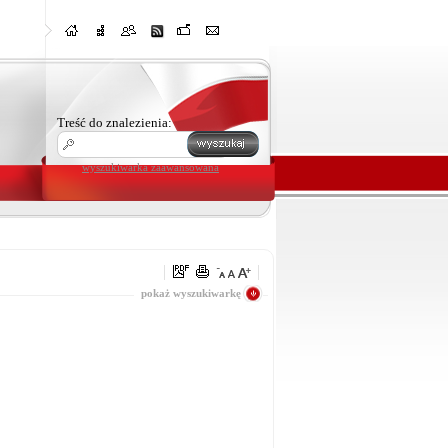
Treść do znalezienia:
wyszukiwarka zaawansowana
wszystko
pokaż wyszukiwarkę