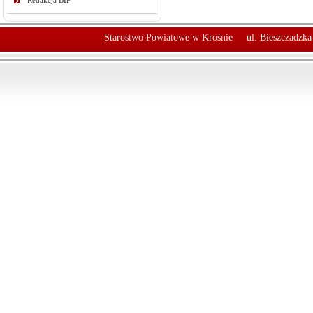
Redakcja BIP
Starostwo Powiatowe w Krośnie
ul. Bieszczadzk