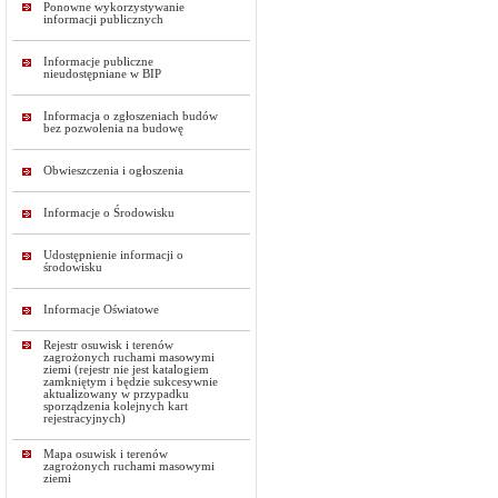
Ponowne wykorzystywanie
informacji publicznych
Informacje publiczne
nieudostępniane w BIP
Informacja o zgłoszeniach budów
bez pozwolenia na budowę
Obwieszczenia i ogłoszenia
Informacje o Środowisku
Udostępnienie informacji o
środowisku
Informacje Oświatowe
Rejestr osuwisk i terenów
zagrożonych ruchami masowymi
ziemi (rejestr nie jest katalogiem
zamkniętym i będzie sukcesywnie
aktualizowany w przypadku
sporządzenia kolejnych kart
rejestracyjnych)
Mapa osuwisk i terenów
zagrożonych ruchami masowymi
ziemi