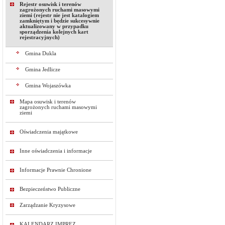
Rejestr osuwisk i terenów
zagrożonych ruchami masowymi
ziemi (rejestr nie jest katalogiem
zamkniętym i będzie sukcesywnie
aktualizowany w przypadku
sporządzenia kolejnych kart
rejestracyjnych)
Gmina Dukla
Gmina Jedlicze
Gmina Wojaszówka
Mapa osuwisk i terenów
zagrożonych ruchami masowymi
ziemi
Oświadczenia majątkowe
Inne oświadczenia i informacje
Informacje Prawnie Chronione
Bezpieczeństwo Publiczne
Zarządzanie Kryzysowe
KALENDARZ IMPREZ