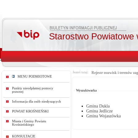
Starostwo Powiatowe 
Jesteś tutaj:
Rejestr osuwisk i terenów z
MENU PODMIOTOWE
Od:
Do:
Punkty nieodpłatnej pomocy
Wyszukiwarka
prawnej
Informacja dla osób niesłyszących
Gmina Dukla
Gmina Jedlicze
POWIAT KROŚNIEŃSKI
Gmina Wojaszówka
Miasta i Gminy Powiatu
Krośnieńskiego
KONSULTACJE