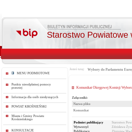
Starostwo Powiatowe 
Jesteś tutaj:
Wybory do Parlamentu Europ
MENU PODMIOTOWE
Punkty nieodpłatnej pomocy
Komunikat Okręgowej Komisji Wyborc
prawnej
Informacja dla osób niesłyszących
Załączniki:
Nazwa pliku
POWIAT KROŚNIEŃSKI
Komunikat
Miasta i Gminy Powiatu
Krośnieńskiego
Podmiot publikujący
Starostwo Pow
Wytworzył
Zdzisława Żywi
KONSULTACJE
Publikujący
Zbigniew Mac