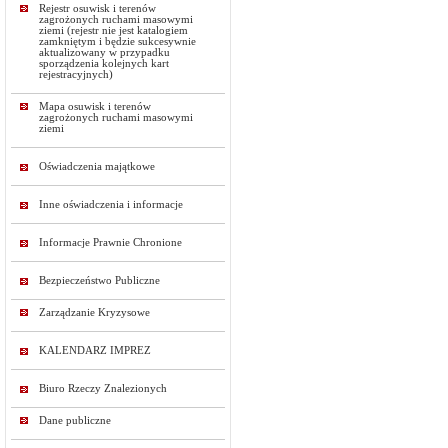
Rejestr osuwisk i terenów
zagrożonych ruchami masowymi
ziemi (rejestr nie jest katalogiem
zamkniętym i będzie sukcesywnie
aktualizowany w przypadku
sporządzenia kolejnych kart
rejestracyjnych)
Mapa osuwisk i terenów
zagrożonych ruchami masowymi
ziemi
Oświadczenia majątkowe
Inne oświadczenia i informacje
Informacje Prawnie Chronione
Bezpieczeństwo Publiczne
Zarządzanie Kryzysowe
KALENDARZ IMPREZ
Biuro Rzeczy Znalezionych
Dane publiczne