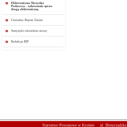
Elektroniczna Skrzynka
Podawcza - załatwianie spraw
drogą elektroniczną
Centralny Rejestr Zmian
Statystyki odwiedzin strony
Redakcja BIP
Starostwo Powiatowe w Krośnie
ul. Bieszczadzk