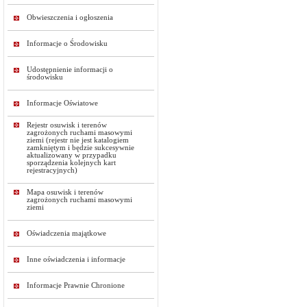
Obwieszczenia i ogłoszenia
Informacje o Środowisku
Udostępnienie informacji o
środowisku
Informacje Oświatowe
Rejestr osuwisk i terenów
zagrożonych ruchami masowymi
ziemi (rejestr nie jest katalogiem
zamkniętym i będzie sukcesywnie
aktualizowany w przypadku
sporządzenia kolejnych kart
rejestracyjnych)
Mapa osuwisk i terenów
zagrożonych ruchami masowymi
ziemi
Oświadczenia majątkowe
Inne oświadczenia i informacje
Informacje Prawnie Chronione