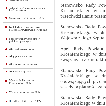
Skarbnik Powiatu
Stanowisko Rady Powi
Jednostki organizacyjne powiatu
Krośnieńskiego w dn
krośnieńskiego
przeciwdziałaniu przem
Starostwo Powiatowe w Krośnie
Stanowisko Rady Powi
Kodeks Etyki pracowników
Starostwa Powiatowego w Krośnie
Krośnieńskiego w dn
Wojewódzkiego Szpitala
Sposoby stanowienia aktów
publicznoprawnych
Apel Rady Powiatu 
Akty publicznoprawne
Krośnieńskiego w dni
Akty prawne on-line
związanych z kontrakt
Akty prawa miejscowego
Stanowisko Rady Pow
Akty cywilnoprawne
Krośnieńskiego w d
obowiązujących przepi
Wybory do Parlamentu
Europejskiego 2014
zasady odpłatności za
Wybory Samorządowe 2014
Stanowisko Rady Powi
MENU PRZEDMIOTOWE
Krośnieńskiego w dniu