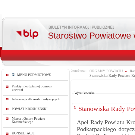
Starostwo Powiatowe 
Jesteś tutaj:
ORGANY POWIATU
Rad
MENU PODMIOTOWE
Stanowiska Rady Powiatu Kr
Od:
Punkty nieodpłatnej pomocy
Do:
prawnej
Wyszukiwarka
Informacja dla osób niesłyszących
Stanowiska Rady Po
POWIAT KROŚNIEŃSKI
Miasta i Gminy Powiatu
Apel Rady Powiatu Kro
Krośnieńskiego
Podkarpackiego dotyc
KONSULTACJE