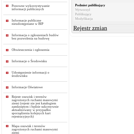
Podmiot publikujący
Ponowne wykorzystywanie
informacji publicznych
Wytworzył
Publikujący
Modyfikacja
Informacje publiczne
nieudostępniane w BIP
Rejestr zmian
Informacja o zgłoszeniach budów
bez pozwolenia na budowę
Obwieszczenia i ogłoszenia
Informacje o Środowisku
Udostępnienie informacji o
środowisku
Informacje Oświatowe
Rejestr osuwisk i terenów
zagrożonych ruchami masowymi
ziemi (rejestr nie jest katalogiem
zamkniętym i będzie sukcesywnie
aktualizowany w przypadku
sporządzenia kolejnych kart
rejestracyjnych)
Mapa osuwisk i terenów
zagrożonych ruchami masowymi
ziemi