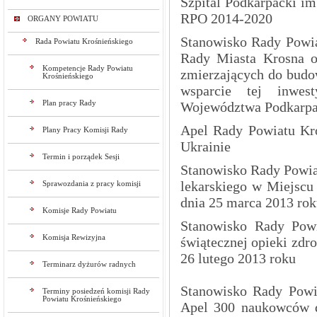
Szpital Podkarpacki im
RPO 2014-2020
ORGANY POWIATU
Stanowisko Rady Powia
Rada Powiatu Krośnieńskiego
Rady Miasta Krosna o
Kompetencje Rady Powiatu
zmierzających do budow
Krośnieńskiego
wsparcie tej inwes
Plan pracy Rady
Województwa Podkarpac
Apel Rady Powiatu Kro
Plany Pracy Komisji Rady
Ukrainie
Termin i porządek Sesji
Stanowisko Rady Powia
lekarskiego w Miejscu
Sprawozdania z pracy komisji
dnia 25 marca 2013 ro
Komisje Rady Powiatu
Stanowisko Rady Powi
Komisja Rewizyjna
świątecznej opieki zdr
26 lutego 2013 roku
Terminarz dyżurów radnych
Stanowisko Rady Powia
Terminy posiedzeń komisji Rady
Powiatu Krośnieńskiego
Apel 300 naukowców do