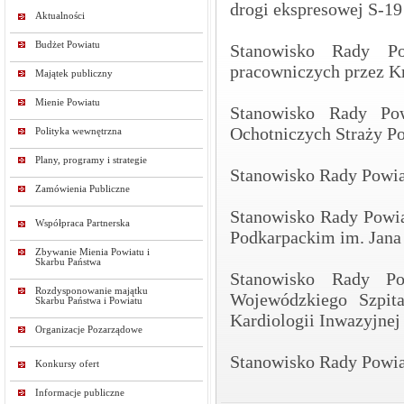
drogi ekspresowej S-19
Aktualności
Budżet Powiatu
Stanowisko Rady Po
pracowniczych przez K
Majątek publiczny
Mienie Powiatu
Stanowisko Rady Pow
Ochotniczych Straży Po
Polityka wewnętrzna
Plany, programy i strategie
Stanowisko Rady Powia
Zamówienia Publiczne
Stanowisko Rady Powia
Współpraca Partnerska
Podkarpackim im. Jana
Zbywanie Mienia Powiatu i
Skarbu Państwa
Stanowisko Rady Po
Rozdysponowanie majątku
Wojewódzkiego Szpit
Skarbu Państwa i Powiatu
Kardiologii Inwazyjnej 
Organizacje Pozarządowe
Stanowisko Rady Powia
Konkursy ofert
Informacje publiczne