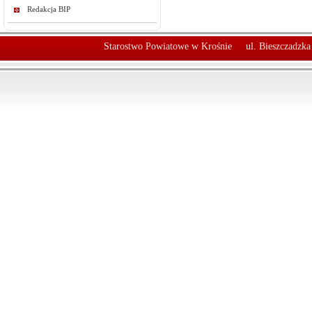
Redakcja BIP
Starostwo Powiatowe w Krośnie
ul. Bieszczadzk