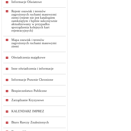
Informacje Oświatowe
Rejestr osuwisk i terenów
zagrożonych ruchami masowymi
ziemi (rejestr nie jest katalogiem
zamkniętym i będzie sukcesywnie
aktualizowany w przypadku
sporządzenia kolejnych kart
rejestracyjnych)
Mapa osuwisk i terenów
zagrożonych ruchami masowymi
ziemi
Oświadczenia majątkowe
Inne oświadczenia i informacje
Informacje Prawnie Chronione
Bezpieczeństwo Publiczne
Zarządzanie Kryzysowe
KALENDARZ IMPREZ
Biuro Rzeczy Znalezionych