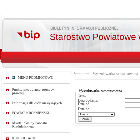
Starostwo Powiatowe 
Jesteś tutaj:
Wyszukiwarka zaawansowana
MENU PODMIOTOWE
Punkty nieodpłatnej pomocy
Wyszukiwarka zaawansowana
prawnej
Tekst:
Data dodania:
Informacja dla osób niesłyszących
Data od:
Data do:
POWIAT KROŚNIEŃSKI
Miasta i Gminy Powiatu
Krośnieńskiego
KONSULTACJE