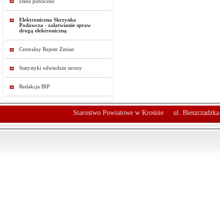
Dane publiczne
Elektroniczna Skrzynka
Podawcza - załatwianie spraw
drogą elektroniczną
Centralny Rejestr Zmian
Statystyki odwiedzin strony
Redakcja BIP
Starostwo Powiatowe w Krośnie
ul. Bieszczadzk